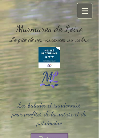
Murmures de Loire
Le gîte de vos vacances au calme
Les balades et randonnées
pour profiter de la nature et du
patrimoine
Retour