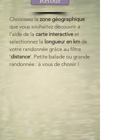
Choisissez la
zone géographique
que vous souhaitez découvrir à
l'aide de la
carte interactive
et
sélectionnez la
longueur en km
de
votre randonnée grâce au filtre
'
distance
'. Petite balade ou grande
randonnée : à vous de choisir !